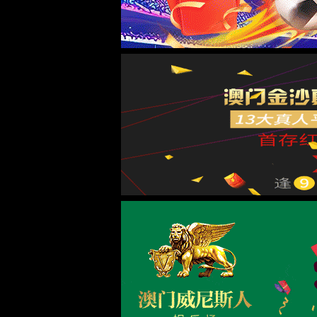
实验人员
学科科研
学科方向
科研平台
科研成果
学术活动
学术讲座
人才培养
本科教育
研究生教育
党群建设
党建园地
团学风采
工会之家
学院动态
学院新闻
通知公告
党政综合
人事人才
科学研究
本科教学
研究生培养